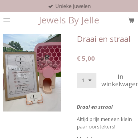
Unieke juwelen
Ga
direct
Jewels By Jelle
naar
de
hoofdinhoud
Draai en straal
€ 5,00
In
winkelwage
Draai en straal
Altijd prijs met een klein
paar oorstekers!