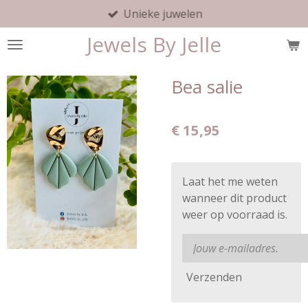
Unieke juwelen
Ga
direct
Jewels By Jelle
naar
de
hoofdinhoud
Bea salie
€ 15,95
Laat het me weten
wanneer dit product
weer op voorraad is.
Verzenden