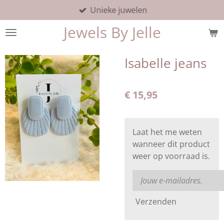
Unieke juwelen
Ga
direct
Jewels By Jelle
naar
de
hoofdinhoud
Isabelle jeans
€ 15,95
Laat het me weten
wanneer dit product
weer op voorraad is.
Verzenden