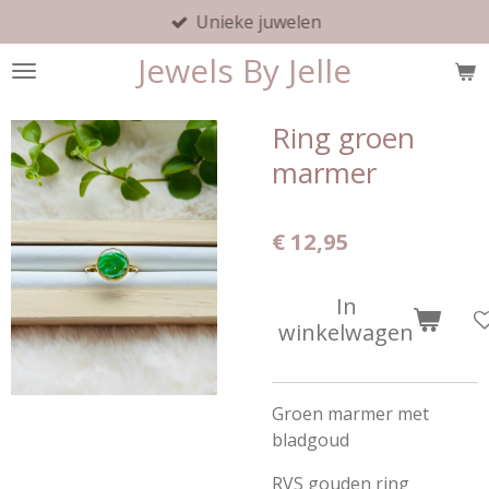
Unieke juwelen
Ga
direct
Jewels By Jelle
naar
de
hoofdinhoud
Ring groen
marmer
€ 12,95
In
winkelwagen
Groen marmer met
bladgoud
RVS gouden ring