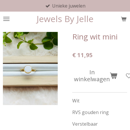
Unieke juwelen
Ga
direct
Jewels By Jelle
naar
de
hoofdinhoud
Ring wit mini
€ 11,95
In
winkelwagen
Wit
RVS gouden ring
Verstelbaar