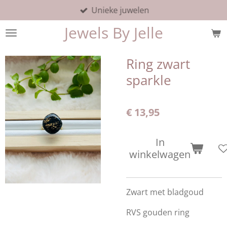
Unieke juwelen
Ga
direct
Jewels By Jelle
naar
de
hoofdinhoud
Ring zwart
sparkle
€ 13,95
In
winkelwagen
Zwart met bladgoud
RVS gouden ring