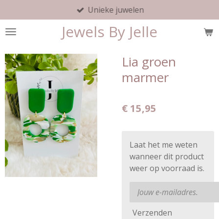
Unieke juwelen
Ga
direct
Jewels By Jelle
naar
de
hoofdinhoud
Lia groen
marmer
€ 15,95
Laat het me weten
wanneer dit product
weer op voorraad is.
Verzenden