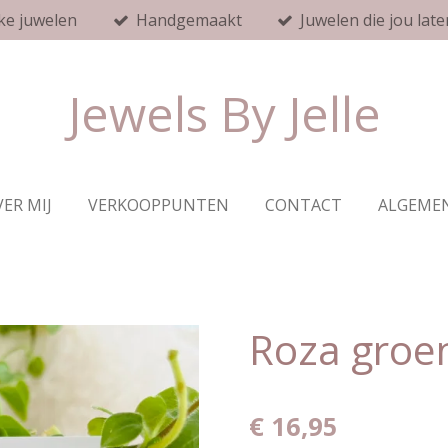
ke juwelen
Handgemaakt
Juwelen die jou late
Jewels By Jelle
ER MIJ
VERKOOPPUNTEN
CONTACT
ALGEME
Roza groe
€ 16,95