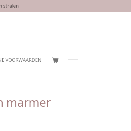
n stralen
NE VOORWAARDEN
n marmer