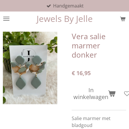
Handgemaakt
Ga
direct
Jewels By Jelle
naar
de
hoofdinhoud
Vera salie
marmer
donker
€ 16,95
In
winkelwagen
Salie marmer met
bladgoud