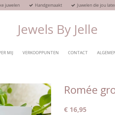
ke juwelen
Handgemaakt
Juwelen die jou late
Jewels By Jelle
ER MIJ
VERKOOPPUNTEN
CONTACT
ALGEME
Romée gr
€ 16,95