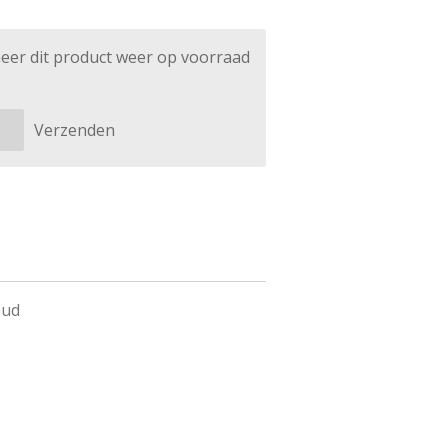
eer dit product weer op voorraad
Verzenden
oud