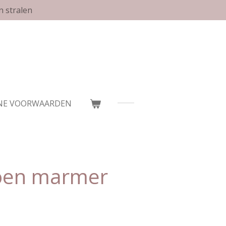
n stralen
NE VOORWAARDEN
oen marmer