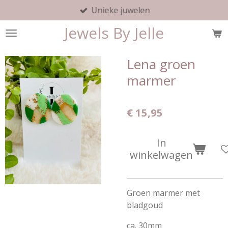
Unieke juwelen
Ga
direct
Jewels By Jelle
naar
de
hoofdinhoud
Lena groen
marmer
€ 15,95
In
winkelwagen
Groen marmer met
bladgoud
ca. 30mm