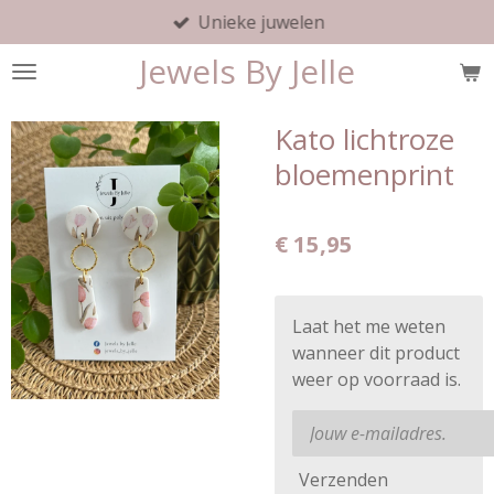
Unieke juwelen
Ga
direct
Jewels By Jelle
naar
de
hoofdinhoud
Kato lichtroze
bloemenprint
€ 15,95
Laat het me weten
wanneer dit product
weer op voorraad is.
Verzenden