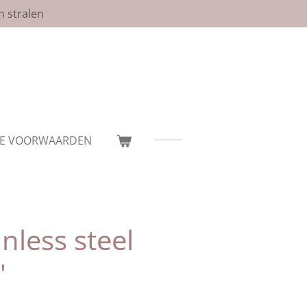
n stralen
E VOORWAARDEN
nless steel
'