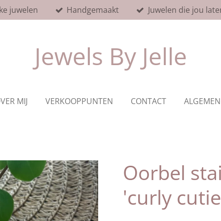
ke juwelen
Handgemaakt
Juwelen die jou late
Jewels By Jelle
VER MIJ
VERKOOPPUNTEN
CONTACT
ALGEMEN
Oorbel stai
'curly cutie