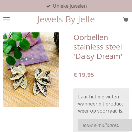
Unieke juwelen
Ga
direct
Jewels By Jelle
naar
de
hoofdinhoud
Oorbellen
stainless steel
'Daisy Dream'
€ 19,95
Laat het me weten
wanneer dit product
weer op voorraad is.