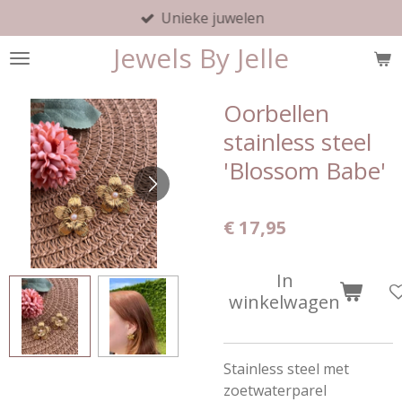
Unieke juwelen
Ga
direct
Jewels By Jelle
naar
de
hoofdinhoud
Oorbellen
stainless steel
'Blossom Babe'
€ 17,95
In
winkelwagen
Stainless steel met
zoetwaterparel