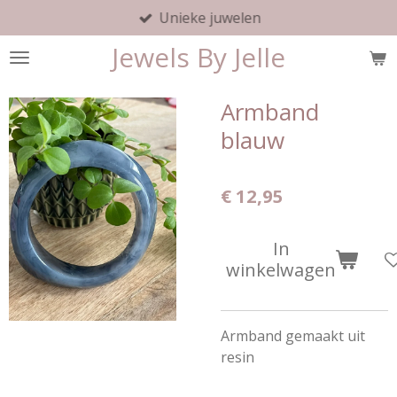
Unieke juwelen
Ga
direct
Jewels By Jelle
naar
de
hoofdinhoud
Armband
blauw
€ 12,95
In
winkelwagen
Armband gemaakt uit
resin