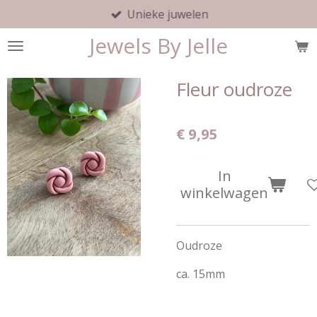
Unieke juwelen
Ga
direct
Jewels By Jelle
naar
de
hoofdinhoud
Fleur oudroze
€ 9,95
In
winkelwagen
Oudroze
ca. 15mm