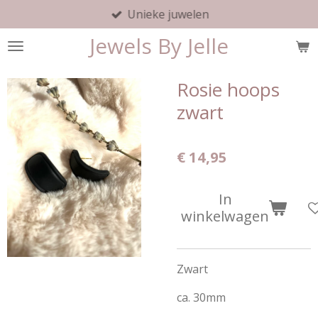
Unieke juwelen
Ga
direct
Jewels By Jelle
naar
de
hoofdinhoud
Rosie hoops
zwart
€ 14,95
In
winkelwagen
Zwart
ca. 30mm