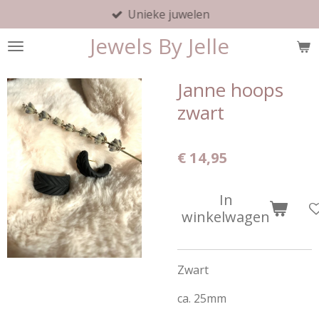
Unieke juwelen
Ga
direct
Jewels By Jelle
naar
de
hoofdinhoud
Janne hoops
zwart
€ 14,95
In
winkelwagen
Zwart
ca. 25mm