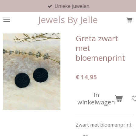
Unieke juwelen
Ga
direct
Jewels By Jelle
naar
de
hoofdinhoud
Greta zwart
met
bloemenprint
€ 14,95
In
winkelwagen
Zwart met bloemenprint