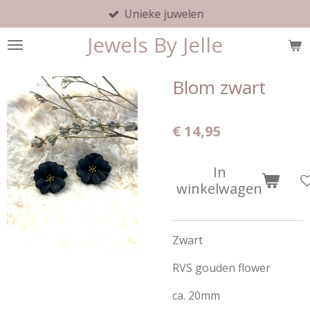
Unieke juwelen
Ga
direct
Jewels By Jelle
naar
de
hoofdinhoud
Blom zwart
€ 14,95
In
winkelwagen
Zwart
RVS gouden flower
ca. 20mm