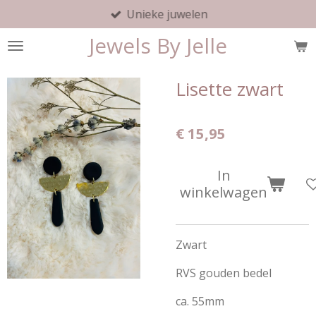
Unieke juwelen
Ga
direct
Jewels By Jelle
naar
de
hoofdinhoud
Lisette zwart
€ 15,95
In
winkelwagen
Zwart
RVS gouden bedel
ca. 55mm