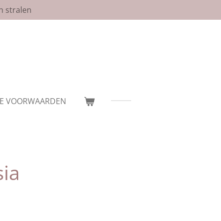
n stralen
E VOORWAARDEN
sia