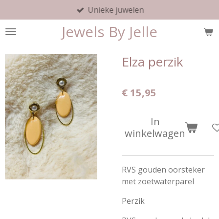
Unieke juwelen
Ga
direct
Jewels By Jelle
naar
de
hoofdinhoud
Elza perzik
€ 15,95
In
winkelwagen
RVS gouden oorsteker
met zoetwaterparel
Perzik