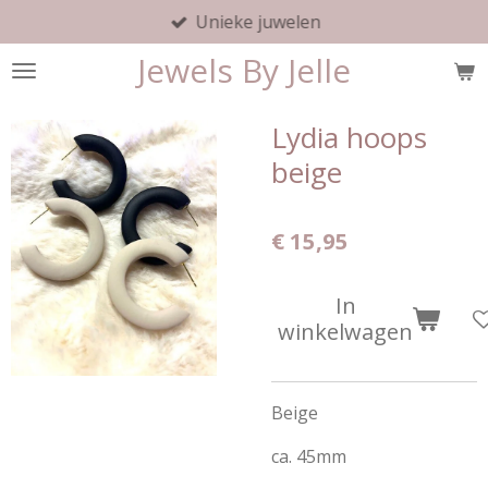
Unieke juwelen
Ga
direct
Jewels By Jelle
naar
de
hoofdinhoud
Lydia hoops
beige
€ 15,95
In
winkelwagen
Beige
ca. 45mm