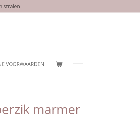
n stralen
NE VOORWAARDEN
/perzik marmer