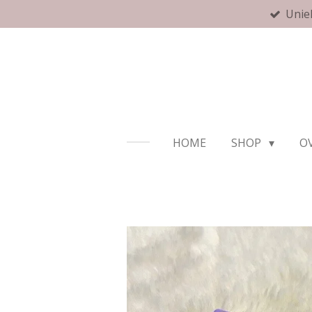
Unie
Ga
direct
naar
de
hoofdinhoud
HOME
SHOP
OV