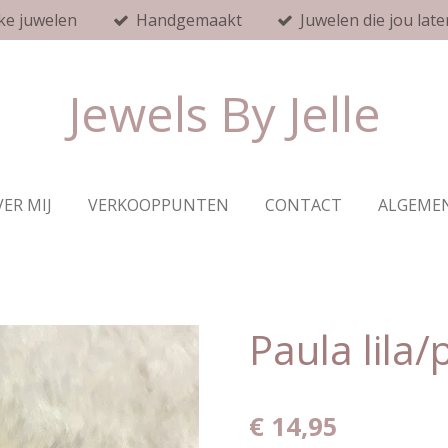
ke juwelen
Handgemaakt
Juwelen die jou late
Jewels By Jelle
ER MIJ
VERKOOPPUNTEN
CONTACT
ALGEME
Paula lila
€ 14,95