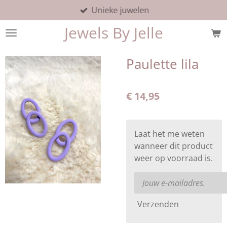
Unieke juwelen
Ga
direct
Jewels By Jelle
naar
de
hoofdinhoud
Paulette lila
€ 14,95
Laat het me weten
wanneer dit product
weer op voorraad is.
Verzenden