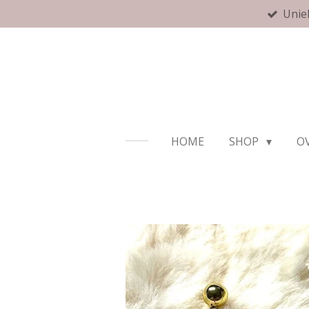
Unie
Ga
direct
naar
de
hoofdinhoud
HOME
SHOP
OV