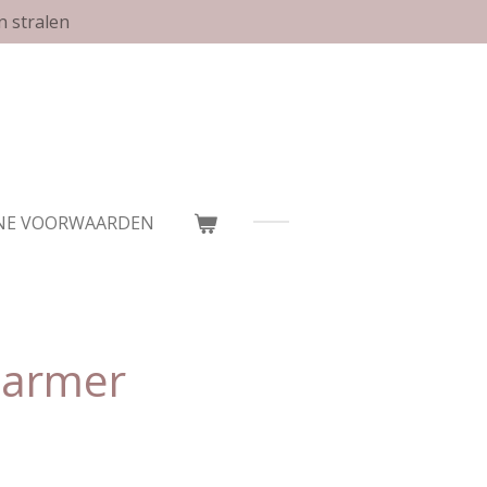
n stralen
NE VOORWAARDEN
marmer