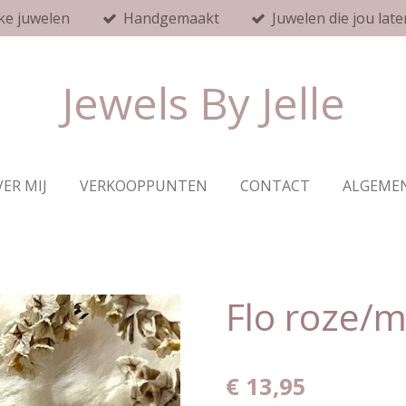
ke juwelen
Handgemaakt
Juwelen die jou late
Jewels By Jelle
ER MIJ
VERKOOPPUNTEN
CONTACT
ALGEME
Flo roze/
€ 13,95