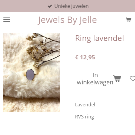
Unieke juwelen
Ga
direct
Jewels By Jelle
naar
de
hoofdinhoud
Ring lavendel
€ 12,95
In
winkelwagen
Lavendel
RVS ring