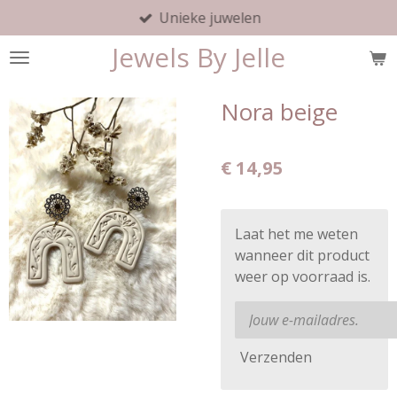
Unieke juwelen
Ga
direct
Jewels By Jelle
naar
de
hoofdinhoud
Nora beige
€ 14,95
Laat het me weten
wanneer dit product
weer op voorraad is.
Verzenden