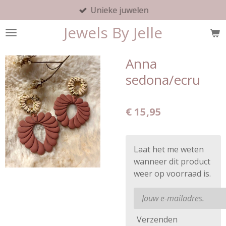
Unieke juwelen
Ga
direct
Jewels By Jelle
naar
de
hoofdinhoud
Anna
sedona/ecru
€ 15,95
Laat het me weten
wanneer dit product
weer op voorraad is.
Verzenden