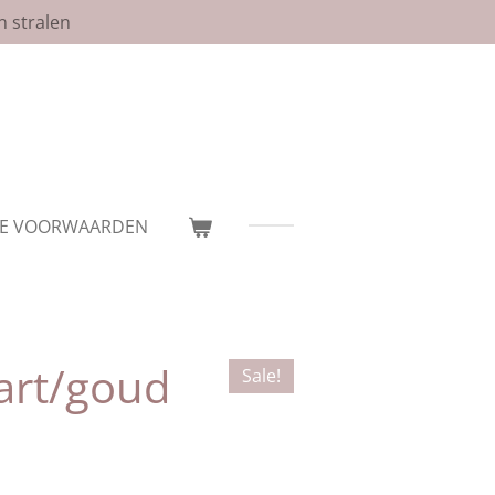
n stralen
E VOORWAARDEN
art/goud
Sale!