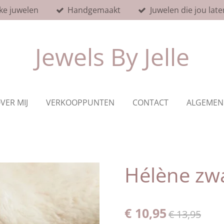
ke juwelen
Handgemaakt
Juwelen die jou late
Jewels By Jelle
VER MIJ
VERKOOPPUNTEN
CONTACT
ALGEMEN
Hélène zw
€ 10,95
€ 13,95