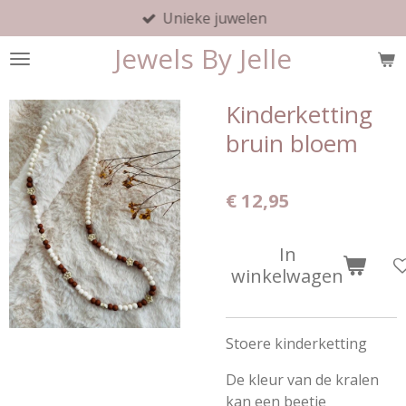
Unieke juwelen
Ga
direct
Jewels By Jelle
naar
de
hoofdinhoud
Kinderketting
bruin bloem
€ 12,95
In
winkelwagen
Stoere kinderketting
De kleur van de kralen
kan een beetje