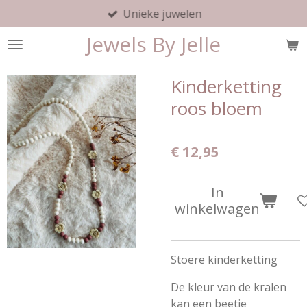
Unieke juwelen
Ga
direct
Jewels By Jelle
naar
de
hoofdinhoud
Kinderketting
roos bloem
€ 12,95
In
winkelwagen
Stoere kinderketting
De kleur van de kralen
kan een beetje