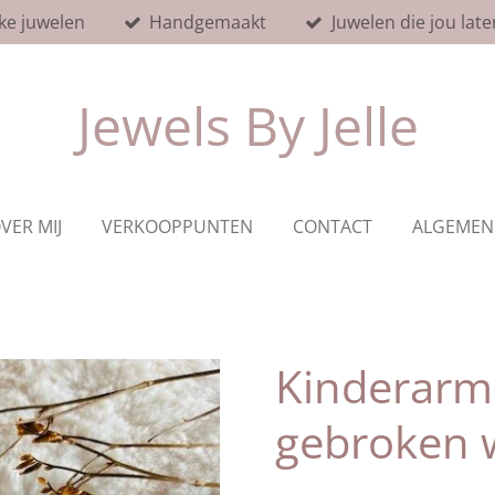
ke juwelen
Handgemaakt
Juwelen die jou late
Jewels By Jelle
VER MIJ
VERKOOPPUNTEN
CONTACT
ALGEMEN
Kinderarm
gebroken 