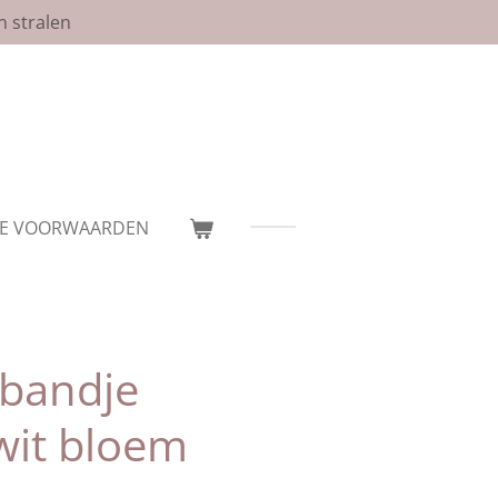
n stralen
E VOORWAARDEN
bandje
wit bloem