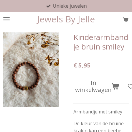
Unieke juwelen
Ga
direct
Jewels By Jelle
naar
de
hoofdinhoud
Kinderarmband
je bruin smiley
€ 5,95
In
winkelwagen
Armbandje met smiley
De kleur van de bruine
kralen kan een beetje