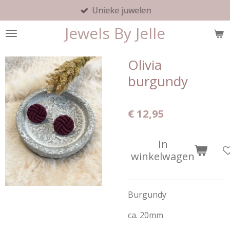
Unieke juwelen
Ga
direct
Jewels By Jelle
naar
de
hoofdinhoud
Olivia
burgundy
€ 12,95
In
winkelwagen
Burgundy
ca. 20mm