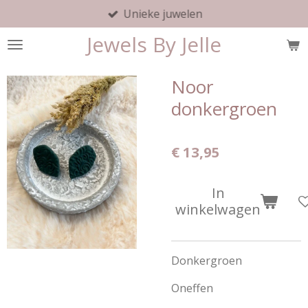
Unieke juwelen
Ga
direct
Jewels By Jelle
naar
de
hoofdinhoud
Noor
donkergroen
€ 13,95
In
winkelwagen
Donkergroen
Oneffen