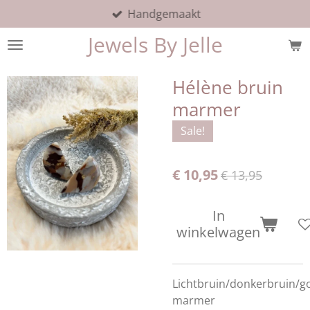
Handgemaakt
Ga
direct
Jewels By Jelle
naar
de
hoofdinhoud
Hélène bruin
marmer
Sale!
€ 10,95
€ 13,95
In
winkelwagen
Lichtbruin/donkerbruin/g
marmer