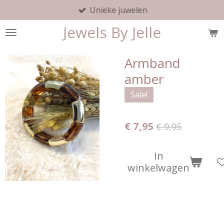
Unieke juwelen
Ga
direct
Jewels By Jelle
naar
de
hoofdinhoud
Armband
amber
Sale!
€ 7,95
€ 9,95
In
winkelwagen