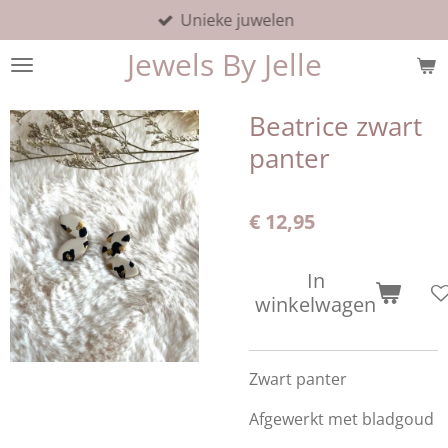
Unieke juwelen
Ga
direct
Jewels By Jelle
naar
de
hoofdinhoud
Beatrice zwart
panter
€ 12,95
In
winkelwagen
Zwart panter
Afgewerkt met bladgoud