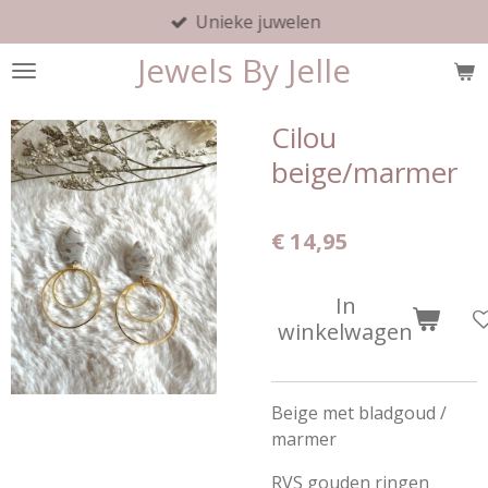
Unieke juwelen
Ga
direct
Jewels By Jelle
naar
de
hoofdinhoud
Cilou
beige/marmer
€ 14,95
In
winkelwagen
Beige met bladgoud /
marmer
RVS gouden ringen