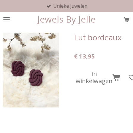
Unieke juwelen
Ga
direct
Jewels By Jelle
naar
de
hoofdinhoud
Lut bordeaux
€ 13,95
In
winkelwagen