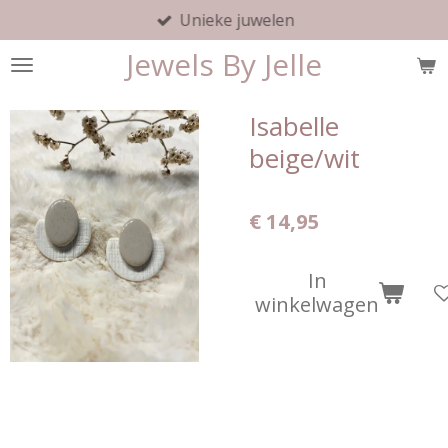
Unieke juwelen
Ga
direct
Jewels By Jelle
naar
de
hoofdinhoud
Isabelle
beige/wit
€ 14,95
In
winkelwagen