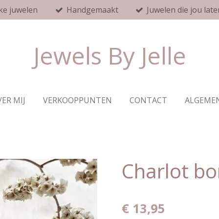
ke juwelen
Handgemaakt
Juwelen die jou late
Jewels By Jelle
ER MIJ
VERKOOPPUNTEN
CONTACT
ALGEME
Charlot b
€ 13,95