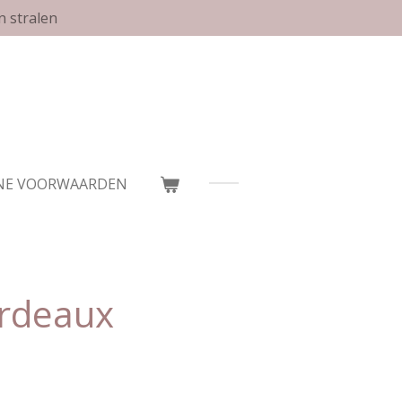
n stralen
NE VOORWAARDEN
ordeaux