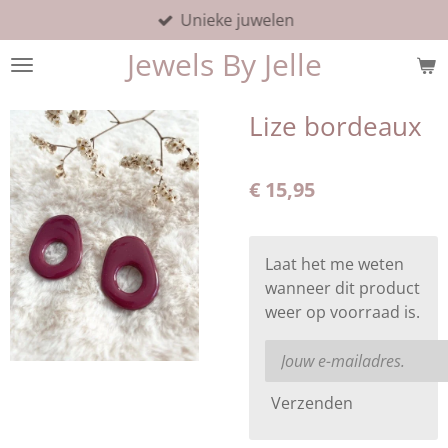
Unieke juwelen
Ga
direct
Jewels By Jelle
naar
de
hoofdinhoud
Lize bordeaux
€ 15,95
Laat het me weten
wanneer dit product
weer op voorraad is.
Verzenden