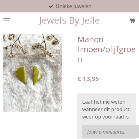
Unieke juwelen
Ga
direct
Jewels By Jelle
naar
de
hoofdinhoud
Manon
limoen/olijfgroe
n
€ 13,95
Laat het me weten
wanneer dit product
weer op voorraad is.