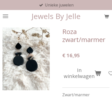
Unieke juwelen
Ga
direct
Jewels By Jelle
naar
de
hoofdinhoud
Roza
zwart/marmer
€ 16,95
In
winkelwagen
Zwart/marmer