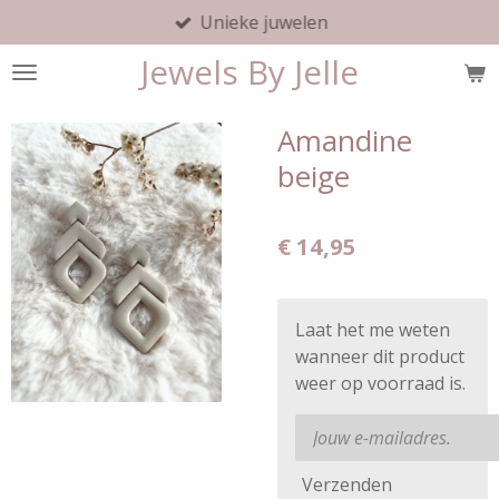
Unieke juwelen
Ga
direct
Jewels By Jelle
naar
de
hoofdinhoud
Amandine
beige
€ 14,95
Laat het me weten
wanneer dit product
weer op voorraad is.
Verzenden