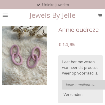
Unieke juwelen
Ga
direct
Jewels By Jelle
naar
de
hoofdinhoud
Annie oudroze
€ 14,95
Laat het me weten
wanneer dit product
weer op voorraad is.
Verzenden